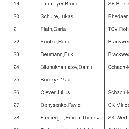
19
Luhmeyer,Bruno
SF Beel
20
Schulte,Lukas
Rhedaer
21
Flath,Carla
TSV Rott
22
Kuntze,Rene
Brackwe
23
Beumann,Erik
Brackwe
24
Bikmukhamatov,Damir
Schach-
25
Burczyk,Max
26
Clever,Julius
Schach-
27
Denysenko,Pavlo
SK Mind
28
Freiberger,Emma Theresa
SK Wert