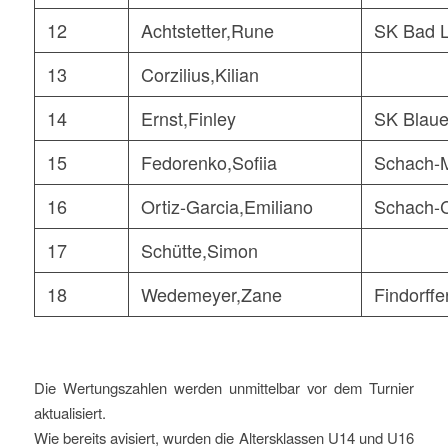
12
Achtstetter,Rune
SK Bad L
13
Corzilius,Kilian
14
Ernst,Finley
SK Blaue
15
Fedorenko,Sofiia
Schach-
16
Ortiz-Garcia,Emiliano
Schach-C
17
Schütte,Simon
18
Wedemeyer,Zane
Findorffe
Die Wertungszahlen werden unmittelbar vor dem Turnier
aktualisiert.
Wie bereits avisiert, wurden die Altersklassen U14 und U16