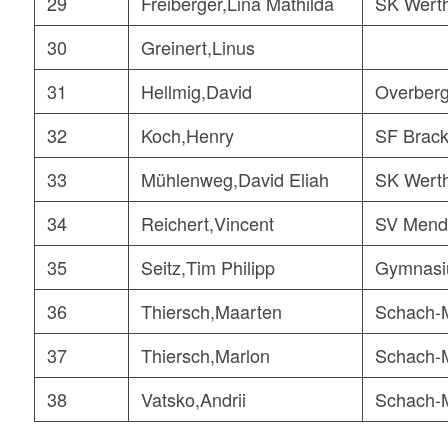
29
Freiberger,Lina Mathilda
SK Wert
30
Greinert,Linus
31
Hellmig,David
Overber
32
Koch,Henry
SF Brack
33
Mühlenweg,David Eliah
SK Wert
34
Reichert,Vincent
SV Mend
35
Seitz,Tim Philipp
Gymnasi
36
Thiersch,Maarten
Schach-
37
Thiersch,Marlon
Schach-
38
Vatsko,Andrii
Schach-