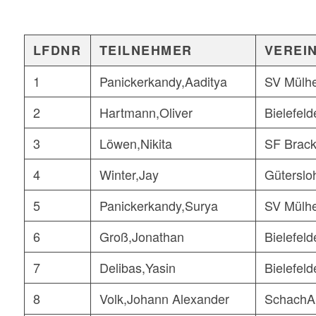
LFDNR
TEILNEHMER
VEREI
1
Panickerkandy,Aaditya
SV Mülh
2
Hartmann,Oliver
Bielefeld
3
Löwen,Nikita
SF Brack
4
Winter,Jay
Güterslo
5
Panickerkandy,Surya
SV Mülh
6
Groß,Jonathan
Bielefeld
7
Delibas,Yasin
Bielefeld
8
Volk,Johann Alexander
SchachA