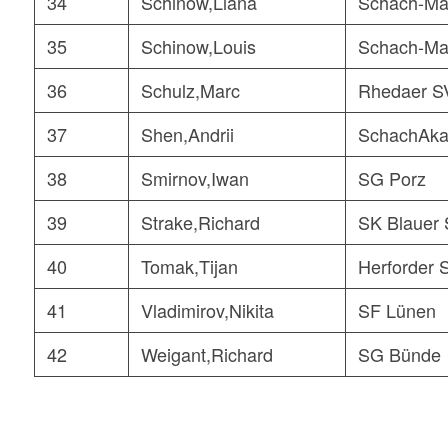
34
Schinow,Liana
Schach-Ma
35
Schinow,Louis
Schach-Ma
36
Schulz,Marc
Rhedaer S
37
Shen,Andrii
SchachAka
38
Smirnov,Iwan
SG Porz
39
Strake,Richard
SK Blauer 
40
Tomak,Tijan
Herforder 
41
Vladimirov,Nikita
SF Lünen
42
Weigant,Richard
SG Bünde