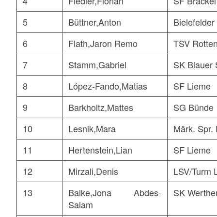
4
Fiedler,Florian
SF Brackel
5
Büttner,Anton
Bielefelder
6
Flath,Jaron Remo
TSV Rotten
7
Stamm,Gabriel
SK Blauer 
8
López-Fando,Matias
SF Lieme
9
Barkholtz,Mattes
SG Bünde
10
Lesnik,Mara
Märk. Spr.
11
Hertenstein,Lian
SF Lieme
12
Mirzali,Denis
LSV/Turm L
13
Balke,Jona Abdes-
SK Werthe
Salam