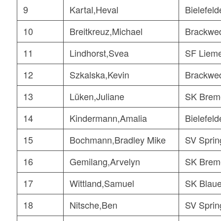
9
Kartal,Heval
Bielefeld
10
Breitkreuz,Michael
Brackwe
11
Lindhorst,Svea
SF Liem
12
Szkalska,Kevin
Brackwe
13
Lüken,Juliane
SK Brem
14
Kindermann,Amalia
Bielefeld
15
Bochmann,Bradley Mike
SV Sprin
16
Gemilang,Arvelyn
SK Brem
17
Wittland,Samuel
SK Blaue
18
Nitsche,Ben
SV Sprin