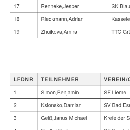
17
Renneke,Jesper
SK Blau
18
Rieckmann,Adrian
Kassele
19
Zhuikova,Amira
TTC Grü
LFDNR
TEILNEHMER
VEREIN/
1
Simon,Benjamin
SF Lieme
2
Ksionsko,Damian
SV Bad Es
3
Geiß,Janus Michael
Krefelder 