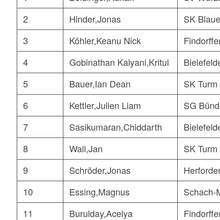
2
Hinder,Jonas
SK Blaue
3
Köhler,Keanu Nick
Findorffe
4
Gobinathan Kalyani,Kritul
Bielefeld
5
Bauer,Ian Dean
SK Turm
6
Kettler,Julien Liam
SG Bünd
7
Sasikumaran,Chiddarth
Bielefeld
8
Wall,Jan
SK Turm
9
Schröder,Jonas
Herforde
10
Essing,Magnus
Schach-
11
Burulday,Acelya
Findorffe