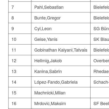
7
Pahl,Sebastian
Bielefe
8
Bunte,Gregor
Bielefe
9
Cyl,Leon
SG Bün
10
Geise,Yanis
SK Blau
11
Gobinathan Kalyani,Tatvais
Bielefe
12
Hellmig,Jakob
Overbe
13
Kanina,Sabrin
Rhedae
14
López-Fando,Gabriela
Schach-
15
Machnicki,Milan
16
Mrdovic,Maksim
SF Bee