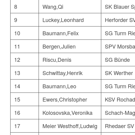
8
Wang,Qi
SK Blauer S
9
Luckey,Leonhard
Herforder S
10
Baumann,Felix
SG Turm Rie
11
Bergen,Julien
SPV Morsba
12
Riscu,Denis
SG Bünde
13
Schwittay,Henrik
SK Werther
14
Baumann,Leo
SG Turm Rie
15
Ewers,Christopher
KSV Rochad
16
Kolosovska,Veronika
Schach-Mag
17
Meier Westhoff,Ludwig
Rhedaer SV