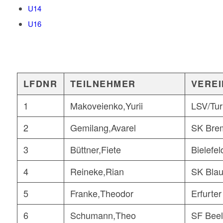
U14
U16
LFDNR
TEILNEHMER
VEREI
1
Makoveienko,Yurii
LSV/Tur
2
Gemilang,Avarel
SK Bre
3
Büttner,Fiete
Bielefe
4
Reineke,Rian
SK Blau
5
Franke,Theodor
Erfurte
6
Schumann,Theo
SF Bee