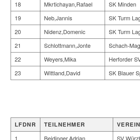
18
Mkrtichayan,Rafael
SK Minden
19
Neb,Jannis
SK Turm La
20
Nidenz,Domenic
SK Turm La
21
Schlottmann,Jonte
Schach-Mag
22
Weyers,Mika
Herforder S
23
Wittland,David
SK Blauer S
LFDNR
TEILNEHMER
VEREI
1
Beidinger,Adrian
SV Würz