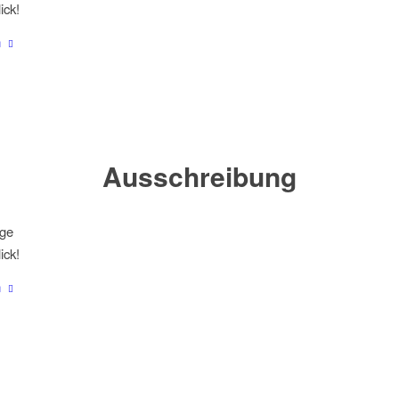
ick!
n
Ausschreibung
ige
ick!
n