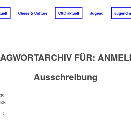
uell
Chess & Culture
C&C aktuell
Jugend
Jugend a
AGWORTARCHIV FÜR:
ANMEL
Ausschreibung
ige
ick!
n