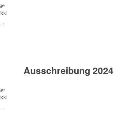
ige
ick!
n
Ausschreibung 2024
ige
ick!
n